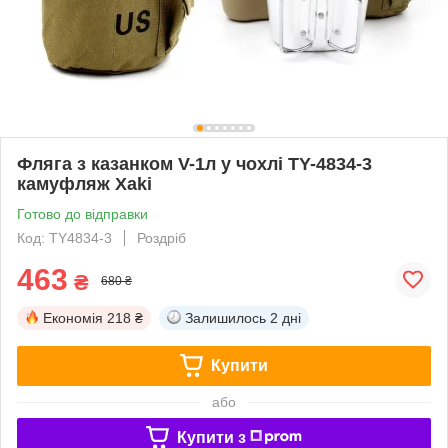
Фляга з казанком V-1л у чохлі TY-4834-3
камуфляж Xaki
Готово до відправки
Код: TY4834-3
Роздріб
463
₴
680 ₴
Економія
218 ₴
Залишилось
2 дні
Купити
або
Купити з