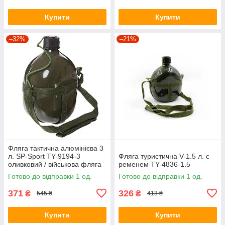
Купити
Купити
–32%
–21%
Фляга тактична алюмінієва 3
л. SP-Sport TY-9194-3
Фляга туристична V-1.5 л. с
оливковий / військова фляга
ременем TY-4836-1.5
армійська
Готово до відправки 1 од.
Готово до відправки 1 од.
371
326
₴
₴
545 ₴
413 ₴
Купити
Купити