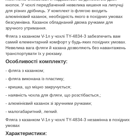
кнопок. У чохлі передбачений невелика кишеня на липучці
для різних дрібниць. У комплект із флягою входить
алюмінієвий казанок, необхідність якого в похідних умовах
безсумнівна. Казанок обладнаний двома ручками для
зручного утримання.
Фляга з казанком V-1л у чохлі TY-4834-3 забезпечить вам
самий елементарний комфорт у будь-яких похідних умовах.
Невелика вага фляги й казана дозволяють без навантажень
транспортувати їх у рюкзаку.
Особливості комплекту:
- фляга з казанком;
- фляга виконана із пластику;
- кришка, що міцно закручується;
- наявність чохла для фляги, що розстібається,;
- алюмінієвий казанок зі зручними ручками;
- малогабаритний, легкий.
Фляга з казанком V-1л у чохлі TY-4834-3 незамінна в похідних
умовах
Характеристики: