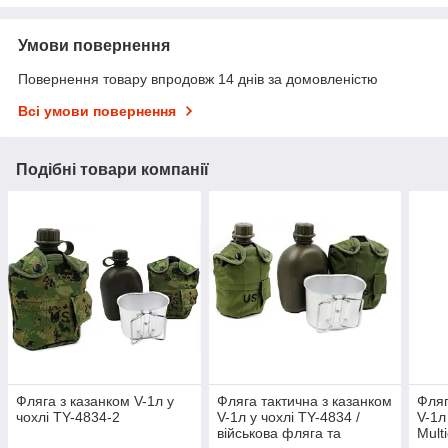
Умови повернення
Повернення товару впродовж 14 днів за домовленістю
Всі умови повернення
Подібні товари компанії
Фляга з казанком V-1л у
Фляга тактична з казанком
Фляг
чохлі TY-4834-2
V-1л у чохлі TY-4834 /
V-1л
військова фляга та
Mult