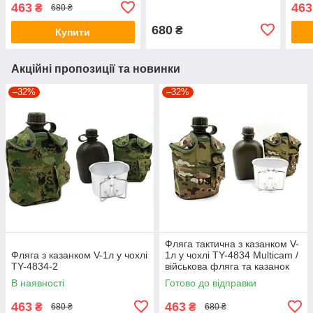
казанок
та к
463
463
₴
680 ₴
680
₴
Купити
Акційні пропозиції та новинки
–32%
–32%
Фляга тактична з казанком V-
Фляга з казанком V-1л у чохлі
1л у чохлі TY-4834 Multicam /
TY-4834-2
військова фляга та казанок
мультикам
В наявності
Готово до відправки
463
463
₴
₴
680 ₴
680 ₴