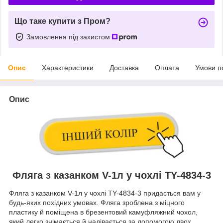
Що таке купити з Пром?
Замовлення під захистом
Опис
Характеристики
Доставка
Оплата
Умови п
Опис
Фляга з казанком V-1л у чохлі TY-4834-3
Фляга з казанком V-1л у чохлі TY-4834-3 придасться вам у
будь-яких похідних умовах. Фляга зроблена з міцного
пластику й поміщена в брезентовий камуфляжний чохол,
який легко знімається й надівається за допомогою двох