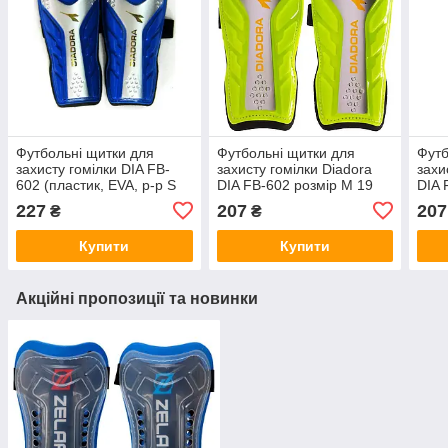
Футбольні щитки для
Футбольні щитки для
Футб
захисту гомілки DIA FB-
захисту гомілки Diadora
захи
602 (пластик, EVA, р-р S
DIA FB-602 розмір M 19
DIA 
18 , M 19 див. , кольори в
см щитки футбольні
см щ
227
207
207
₴
₴
асортименті)
Купити
Купити
Акційні пропозиції та новинки