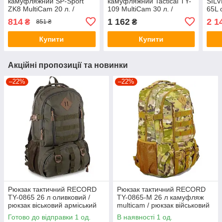
камуфляжний SP-Sport
камуфляжний Tactical TY-
SIL
ZK8 MultiCam 20 л. /
109 MultiCam 30 л. /
65L 
рюкзак армійський
рюкзак середній
рюкз
814
1 162
2 1
₴
₴
851 ₴
військовий мультикам
армійський військовий
карк
мультикам
Купити
Купити
Акційні пропозиції та новинки
–22%
–22%
Рюкзак тактичний RECORD
Рюкзак тактичний RECORD
TY-0865 26 л оливковий /
TY-0865-M 26 л камуфляж
рюкзак віськовий арміський
multicam / рюкзак військовий
оливковий
армійський мультикам
Готово до відправки 1 од.
В наявності 1 од.