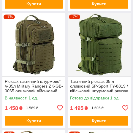
Купити
Купити
–7%
–7%
Рюкзак тактичний штурмової
Тактичний рюкзак 35 л
V-35л Military Rangers ZK-GB-
оливковий SP-Sport TY-8819 /
0065 оливковий військовий
військовий штурмовий рюкзак
рюкзак
В наявності 1 од.
Готово до відправки 1 од.
1 458
1 495
₴
₴
1 569 ₴
1 606 ₴
Купити
Купити