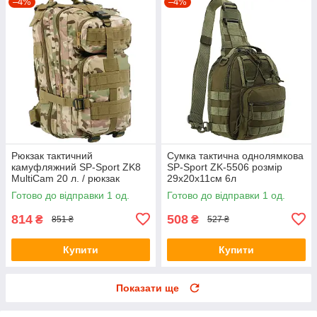
–4%
–4%
Рюкзак тактичний
Сумка тактична однолямкова
камуфляжний SP-Sport ZK8
SP-Sport ZK-5506 розмір
MultiCam 20 л. / рюкзак
29х20х11см 6л
армійський військовий
Готово до відправки 1 од.
Готово до відправки 1 од.
мультикам
814
508
₴
₴
851 ₴
527 ₴
Купити
Купити
Показати ще