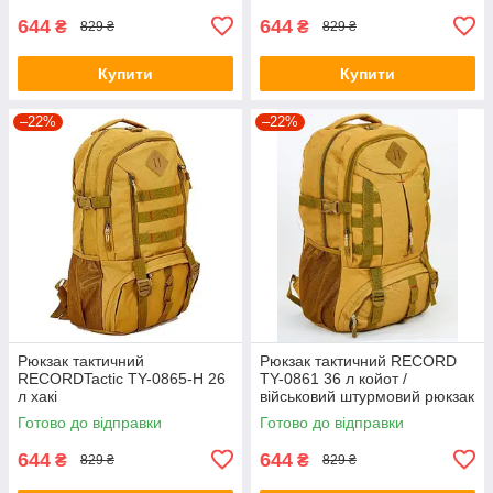
644
644
₴
₴
829 ₴
829 ₴
Купити
Купити
–22%
–22%
Рюкзак тактичний
Рюкзак тактичний RECORD
RECORDTactic TY-0865-H 26
TY-0861 36 л койот /
л хакі
військовий штурмовий рюкзак
Готово до відправки
Готово до відправки
644
644
₴
₴
829 ₴
829 ₴