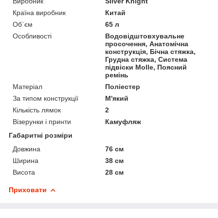
Виробник
Silver Knight
Країна виробник
Китай
Об`єм
65 л
Особливості
Водовідштовхувальне
просочення, Анатомічна
конструкція, Бічна стяжка,
Грудна стяжка, Система
підвіски Molle, Поясний
ремінь
Матеріал
Поліестер
За типом конструкції
М'який
Кількість лямок
2
Візерунки і принти
Камуфляж
Габаритні розміри
Довжина
76 см
Ширина
38 см
Висота
28 см
Приховати