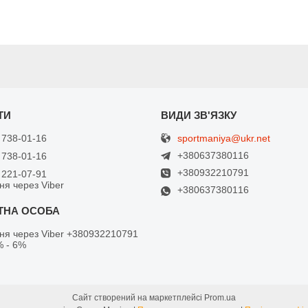
sportmaniya@ukr.net
 738-01-16
+380637380116
 738-01-16
+380932210791
 221-07-91
ня через Viber
+380637380116
ня через Viber +380932210791
% - 6%
Сайт створений на маркетплейсі
Prom.ua