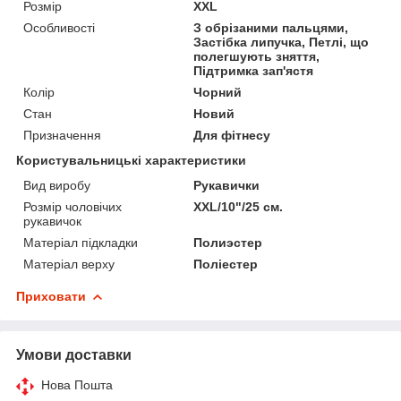
Розмір
XXL
Особливості
З обрізаними пальцями,
Застібка липучка, Петлі, що
полегшують зняття,
Підтримка зап'ястя
Колір
Чорний
Стан
Новий
Призначення
Для фітнесу
Користувальницькі характеристики
Вид виробу
Рукавички
Розмір чоловічих
XXL/10"/25 см.
рукавичок
Матеріал підкладки
Полиэстер
Матеріал верху
Поліестер
Приховати
Умови доставки
Нова Пошта