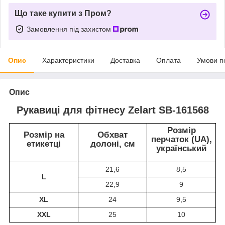
Що таке купити з Пром?
Замовлення під захистом
Опис
Характеристики
Доставка
Оплата
Умови п
Опис
Рукавиці для фітнесу Zelart SB-161568
Розмір
Розмір на
Обхват
перчаток (UA),
етикетці
долоні, см
український
21,6
8,5
L
22,9
9
XL
24
9,5
XXL
25
10