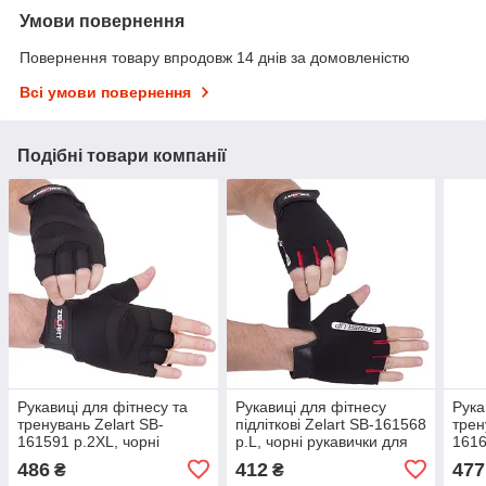
Умови повернення
Повернення товару впродовж 14 днів за домовленістю
Всі умови повернення
Подібні товари компанії
Рукавиці для фітнесу та
Рукавиці для фітнесу
Рука
тренувань Zelart SB-
підліткові Zelart SB-161568
трен
161591 р.2XL, чорні
р.L, чорні рукавички для
1616
рукавиці для важкої
важкої атлетики
рука
486
412
477
₴
₴
атлетики
атле