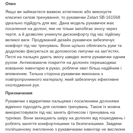
Опис
Якщо ви займаєтеся важкою атлетикою або виконуєте
класичні силові тренування, то рукавички Zelart SB-161568
ідеально підійдуть для вас. Дана модель рукавичок має
посилення на долоні, яке не тільки запобігає зносу через
тертя, а й дозволяє уникнути дискомфорту під час підйому
великої ваги. Продуманий дизайн рукавичок забезпечує
комфорт під час тренувань. Вони щільно облягають руки та
додатково фіксуються за допомогою липучки на зап'ястях.
Петлі на пальцях дають змогу швидко зняти рукавички одним
рухом. Антиковзаюче покриття на долонях перешкоджає
ковзанню інвентарю в руках, роблячи хват більш надійним і
впевненим. Тильна сторона рукавички виконана з
повітропроникного матеріалу, який забезпечує ефективне
охолодження рук.
Призначення
Рукавички з відкритими пальцями і посиленими долонями
відмінно підходять для силових тренувань. Також їх можна
використовувати під час занять фітнесом і тренувань на
турніках. Вони захищають шкіру на долонях від пошкоджень і
роблять заняття комфортнішими та безпечнішими. Завдяки
поліпшеному зчепленню з рукавичками інвентар не вислизне