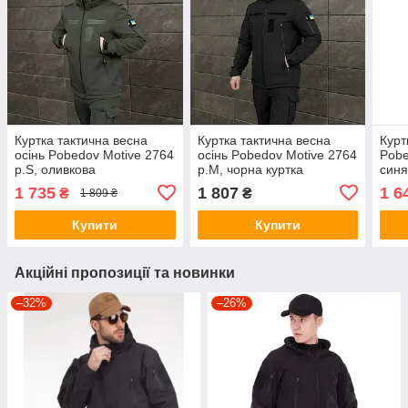
Куртка тактична весна
Куртка тактична весна
Курт
осінь Pobedov Motive 2764
осінь Pobedov Motive 2764
Pobe
р.S, оливкова
р.M, чорна куртка
синя
поліцейська
Shel
1 735
1 807
1 6
₴
₴
1 809 ₴
Купити
Купити
Акційні пропозиції та новинки
–32%
–26%