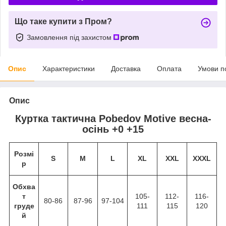
Що таке купити з Пром?
Замовлення під захистом
Опис
Характеристики
Доставка
Оплата
Умови п
Опис
Куртка тактична Pobedov Motive весна-
осінь +0 +15
Розмі
S
M
L
XL
XXL
XXXL
р
Обхва
т
105-
112-
116-
80-86
87-96
97-104
груде
111
115
120
й