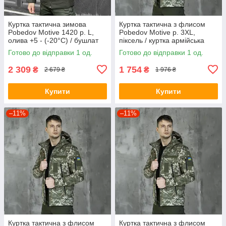
Куртка тактична зимова
Куртка тактична з флисом
Pobedov Motive 1420 р. L,
Pobedov Motive р. 3XL,
олива +5 - (-20°С) / бушлат
піксель / куртка армійська
зимовий
Soft Shell весна осінь
Готово до відправки 1 од.
Готово до відправки 1 од.
2 309
1 754
₴
₴
2 679 ₴
1 976 ₴
Купити
Купити
–11%
–11%
Куртка тактична з флисом
Куртка тактична з флисом