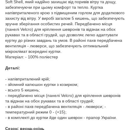
Soft Shell, який надійно захищає від поривів вітру та дощу,
забезпечуючи при цьому комфорт та тепло. Куртка
напівприталеного крою з підвищеним горлом для додаткового
захисту від вітру. У виробі загалом 5 кишень, що забезпечують
зручне зберігання особистих речей. Передбачено місця
(панелі Velcro) для кріплення шевронів та відзнак на обох
рукавах та в області грудей, що дозволяє легко адаптувати
куртку до різних завдань та умов. В районі пахв передбачена
вентиляція - люверси, що забезпечують оптимальний
мікроклімат всередині куртки.
Матеріал: - 100% поліестер
Деталі:
- напівприталений крій;
- зйомний капюшон куртки з козирком;
- всього 5 кишень;
- передбачено місця (панелі Velcro) для кріплення шевронів
та відзнак на обох рукавах та в області грудей;
- в районі пахв передбачена вентиляція - люверси; -
температурний режим 0 - (+15);
- в комплекті до куртки йде один шеврон - прапор України.
Сезон: весна-осінь