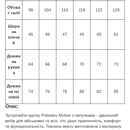
Обхва
98
104
110
116
122
128
т талії
Шири
на
45
46
47
49
49
51
плече
й
Довжи
на
64
66
68
70
72
73
рукав
а
Довжи
на по
74
76
78
80
82
85
спині
Опис:
Зустрічайте куртку Pobedov Motive з липучками - ідеальний
вибір для військових та всіх, хто цінує практичність, комфорт
та функціональність. Тканина верху виготовлена з матеріалу