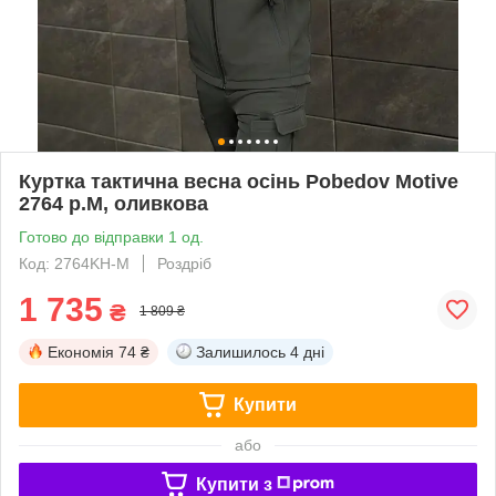
Куртка тактична весна осінь Pobedov Motive
2764 р.М, оливкова
Готово до відправки 1 од.
Код: 2764KH-M
Роздріб
1 735
₴
1 809 ₴
Економія
74 ₴
Залишилось
4 дні
Купити
або
Купити з