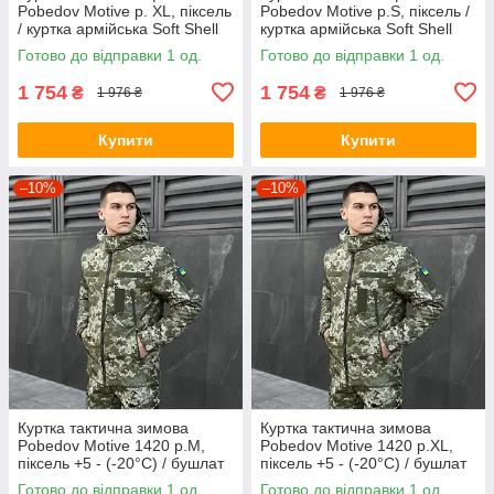
Pobedov Motive р. XL, піксель
Pobedov Motive р.S, піксель /
/ куртка армійська Soft Shell
куртка армійська Soft Shell
весна осінь
весна осінь
Готово до відправки 1 од.
Готово до відправки 1 од.
1 754
1 754
₴
₴
1 976 ₴
1 976 ₴
Купити
Купити
–10%
–10%
Куртка тактична зимова
Куртка тактична зимова
Pobedov Motive 1420 р.М,
Pobedov Motive 1420 р.XL,
піксель +5 - (-20°С) / бушлат
піксель +5 - (-20°С) / бушлат
зимовий
зимовий
Готово до відправки 1 од.
Готово до відправки 1 од.