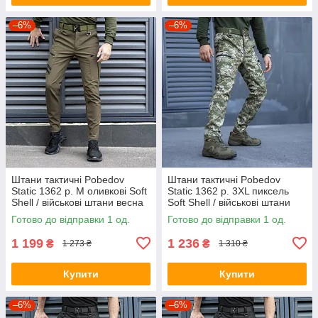
–6%
–6%
Штани тактичні Pobedov
Штани тактичні Pobedov
Static 1362 р. M оливкові Soft
Static 1362 р. 3XL пиксель
Shell / військові штани весна
Soft Shell / військові штани
осінь
весна осінь
Готово до відправки 1 од.
Готово до відправки 1 од.
1 199
1 236
₴
₴
1 273 ₴
1 310 ₴
Купити
Купити
–6%
–6%