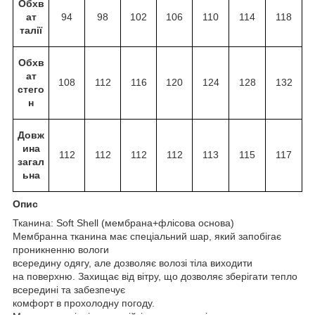
Обхв
ат
94
98
102
106
110
114
118
талії
Обхв
ат
108
112
116
120
124
128
132
стего
н
Довж
ина
112
112
112
112
113
115
117
загал
ьна
Опис
Тканина: Soft Shell (мембрана+флісова основа)
Мембранна тканина має спеціальний шар, який запобігає
проникненню вологи
всередину одягу, але дозволяє волозі тіла виходити
на поверхню. Захищає від вітру, що дозволяє зберігати тепло
всередині та забезпечує
комфорт в прохолодну погоду.