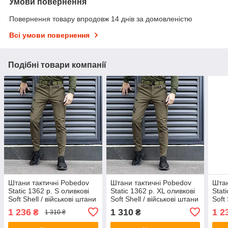
Умови повернення
Повернення товару впродовж 14 днів за домовленістю
Всі умови повернення
Подібні товари компанії
Штани тактичні Pobedov
Штани тактичні Pobedov
Штан
Static 1362 р. S оливкові
Static 1362 р. XL оливкові
Stat
Soft Shell / військові штани
Soft Shell / військові штани
Soft
весна осінь
весна осінь
весн
1 236
1 310
1 2
₴
₴
1 310 ₴