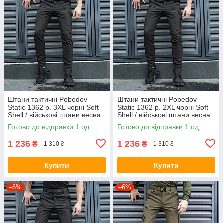
Штани тактичні Pobedov
Штани тактичні Pobedov
Static 1362 р. 3XL чорні Soft
Static 1362 р. 2XL чорні Soft
Shell / військові штани весна
Shell / військові штани весна
осінь
осінь
Готово до відправки 1 од.
Готово до відправки 1 од.
1 236
1 236
₴
₴
1 310 ₴
1 310 ₴
Купити
Купити
–6%
–6%