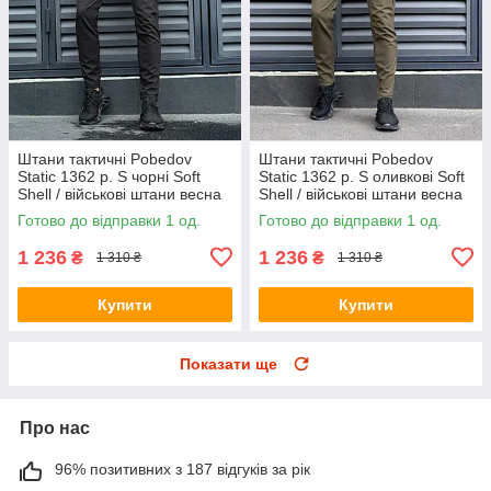
Штани тактичні Pobedov
Штани тактичні Pobedov
Static 1362 р. S чорні Soft
Static 1362 р. S оливкові Soft
Shell / військові штани весна
Shell / військові штани весна
осінь
осінь
Готово до відправки 1 од.
Готово до відправки 1 од.
1 236
1 236
₴
₴
1 310 ₴
1 310 ₴
Купити
Купити
Показати ще
Про нас
96% позитивних з 187 відгуків за рік