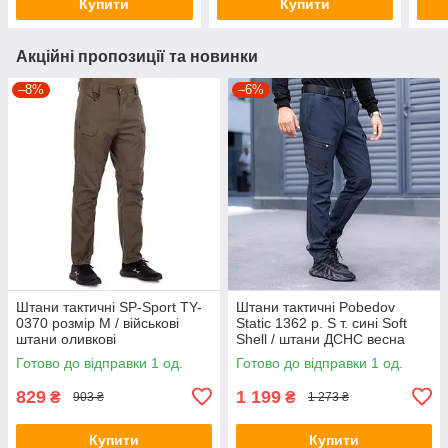
Купити
Купити
Акційні пропозиції та новинки
–8%
–6%
Штани тактичні SP-Sport TY-
Штани тактичні Pobedov
0370 розмір M / військові
Static 1362 р. S т. сині Soft
штани оливкові
Shell / штани ДСНС весна
осінь
Готово до відправки 1 од.
Готово до відправки 1 од.
829
1 199
₴
₴
903 ₴
1 273 ₴
Купити
Купити