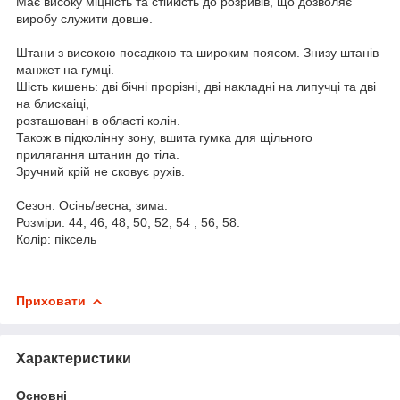
Має високу міцність та стійкість до розривів, що дозволяє
виробу служити довше.
Штани з високою посадкою та широким поясом. Знизу штанів
манжет на гумці.
Шість кишень: дві бічні прорізні, дві накладні на липучці та дві
на блискаіці,
розташовані в області колін.
Також в підколінну зону, вшита гумка для щільного
прилягання штанин до тіла.
Зручний крій не сковує рухів.
Сезон: Осінь/весна, зима.
Розміри: 44, 46, 48, 50, 52, 54 , 56, 58.
Колір: піксель
Приховати
Характеристики
Основні