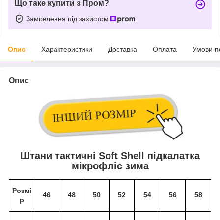
Що таке купити з Пром?
Замовлення під захистом
Опис
Характеристики
Доставка
Оплата
Умови п
Опис
Штани тактичні Soft Shell підкалатка
мікрофліс зима
Розмі
46
48
50
52
54
56
58
р