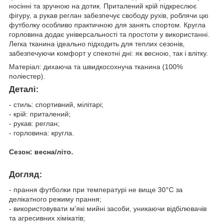
носінні та зручною на дотик. Приталений крій підкреслює
фігуру, а рукав реглан забезпечує свободу рухів, роблячи цю
футболку особливо практичною для занять спортом. Кругла
горловина додає універсальності та простоти у використанні.
Легка тканина ідеально підходить для теплих сезонів,
забезпечуючи комфорт у спекотні дні: як весною, так і влітку.
Матеріал: дихаюча та швидкосохнуча тканина (100%
поліестер).
Деталі:
- стиль: спортивний, мілітарі;
- крій: приталений;
- рукав: реглан;
- горловина: кругла.
Сезон: весна/літо.
Догляд:
- прання футболки при температурі не вище 30°C за
делікатного режиму прання;
- використовувати м'які мийні засоби, уникаючи відбілювачів
та агресивних хімікатів;