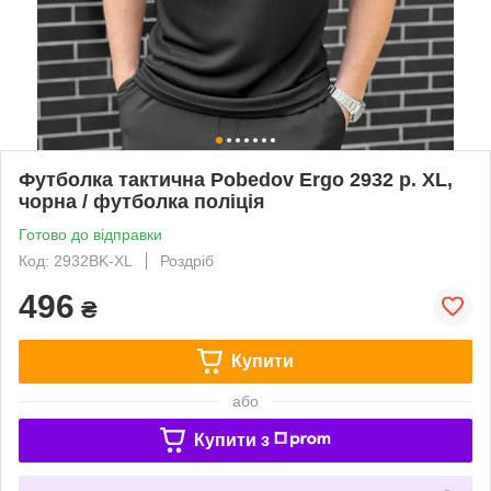
Футболка тактична Pobedov Ergo 2932 р. XL,
чорна / футболка поліція
Готово до відправки
Код: 2932BK-XL
Роздріб
496
₴
Купити
або
Купити з