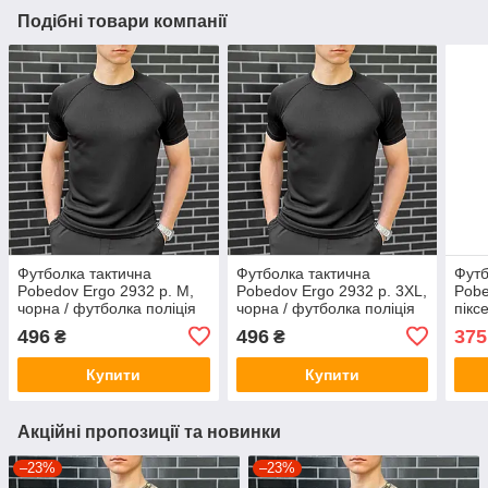
Подібні товари компанії
Футболка тактична
Футболка тактична
Футб
Pobedov Ergo 2932 р. M,
Pobedov Ergo 2932 р. 3XL,
Pobe
чорна / футболка поліція
чорна / футболка поліція
пікс
496
496
375
₴
₴
Купити
Купити
Акційні пропозиції та новинки
–23%
–23%