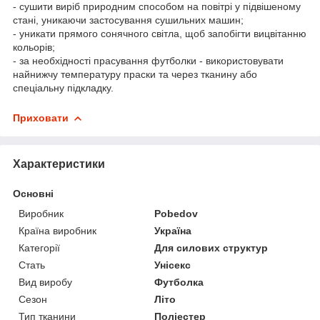
- сушити виріб природним способом на повітрі у підвішеному
стані, уникаючи застосування сушильних машин;
- уникати прямого сонячного світла, щоб запобігти вицвітанню
кольорів;
- за необхідності прасування футболки - використовувати
найнижчу температуру праски та через тканину або
спеціальну підкладку.
Приховати
Характеристики
Основні
Виробник
Pobedov
Країна виробник
Україна
Категорії
Для силових структур
Стать
Унісекс
Вид виробу
Футболка
Сезон
Літо
Тип тканини
Поліестер