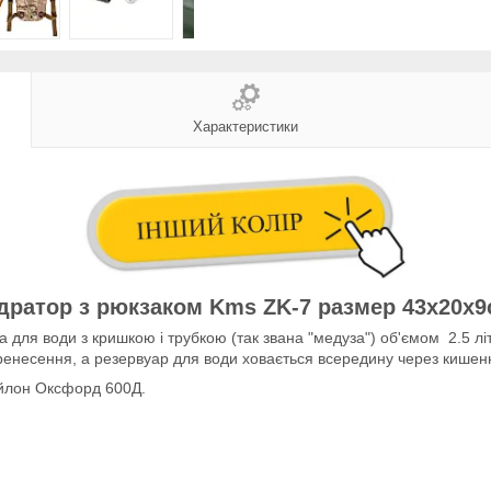
Характеристики
ідратор з рюкзаком Kms ZK-7 размер 43x20x9
 для води з кришкою і трубкою (так звана "медуза") об'ємом 2.5 літ
ренесення, а резервуар для води ховається всередину через кишеню 
ейлон Оксфорд 600Д.