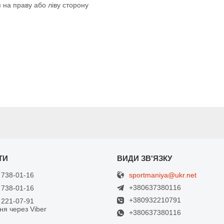
 на праву або ліву сторону
sportmaniya@ukr.net
 738-01-16
+380637380116
 738-01-16
+380932210791
 221-07-91
ня через Viber
+380637380116