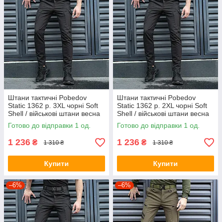
Штани тактичні Pobedov
Штани тактичні Pobedov
Static 1362 р. 3XL чорні Soft
Static 1362 р. 2XL чорні Soft
Shell / військові штани весна
Shell / військові штани весна
осінь
осінь
Готово до відправки 1 од.
Готово до відправки 1 од.
1 236
1 236
₴
₴
1 310 ₴
1 310 ₴
Купити
Купити
–6%
–6%