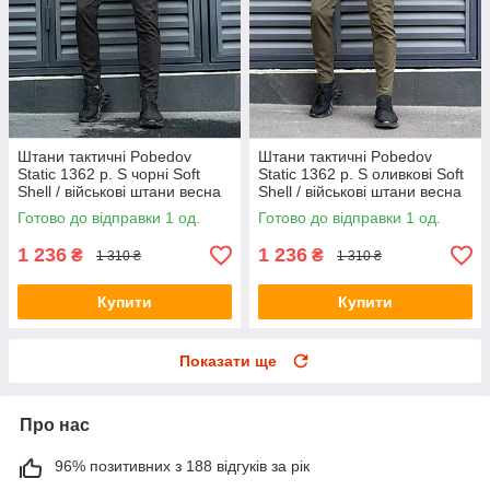
Штани тактичні Pobedov
Штани тактичні Pobedov
Static 1362 р. S чорні Soft
Static 1362 р. S оливкові Soft
Shell / військові штани весна
Shell / військові штани весна
осінь
осінь
Готово до відправки 1 од.
Готово до відправки 1 од.
1 236
1 236
₴
₴
1 310 ₴
1 310 ₴
Купити
Купити
Показати ще
Про нас
96% позитивних з 188 відгуків за рік