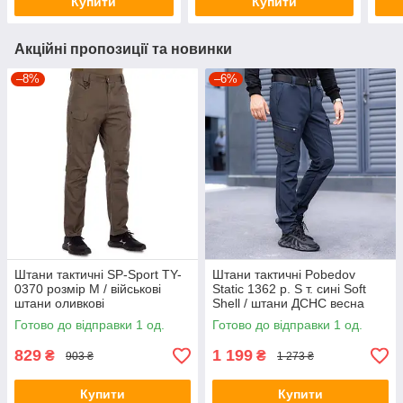
Купити
Купити
Акційні пропозиції та новинки
–8%
–6%
Штани тактичні SP-Sport TY-
Штани тактичні Pobedov
0370 розмір M / військові
Static 1362 р. S т. сині Soft
штани оливкові
Shell / штани ДСНС весна
осінь
Готово до відправки 1 од.
Готово до відправки 1 од.
829
1 199
₴
₴
903 ₴
1 273 ₴
Купити
Купити