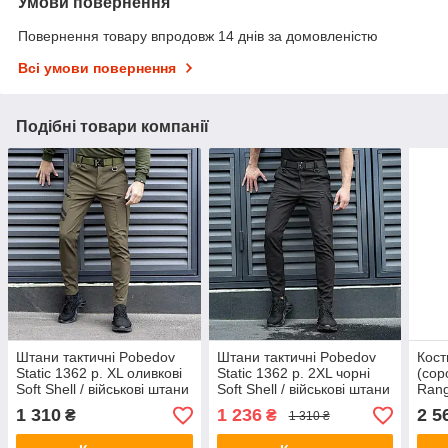
Умови повернення
Повернення товару впродовж 14 днів за домовленістю
Всі умови повернення
Подібні товари компанії
Штани тактичні Pobedov
Штани тактичні Pobedov
Кост
Static 1362 р. XL оливкові
Static 1362 р. 2XL чорні
(сор
Soft Shell / військові штани
Soft Shell / військові штани
Ran
весна осінь
весна осінь
розм
1 310
1 236
2 5
₴
₴
1 310 ₴
війс
муль