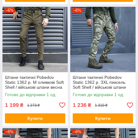
–6%
–6%
Штани тактичні Pobedov
Штани тактичні Pobedov
Static 1362 р. M оливкові Soft
Static 1362 р. 3XL пиксель
Shell / військові штани весна
Soft Shell / військові штани
осінь
весна осінь
Готово до відправки 1 од.
Готово до відправки 1 од.
1 199
1 236
₴
₴
1 273 ₴
1 310 ₴
Купити
Купити
–6%
–6%