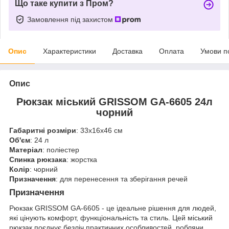
Що таке купити з Пром?
Замовлення під захистом
Опис
Характеристики
Доставка
Оплата
Умови п
Опис
Рюкзак міський GRISSOM GA-6605 24л
чорний
Габаритні розміри
: 33x16x46 см
Об'єм
: 24 л
Матеріал
: поліестер
Спинка рюкзака
: жорстка
Колір
: чорний
Призначення
: для перенесення та зберігання речей
Призначення
Рюкзак GRISSOM GA-6605 - це ідеальне рішення для людей,
які цінують комфорт, функціональність та стиль. Цей міський
рюкзак поєднує безліч практичних особливостей, роблячи