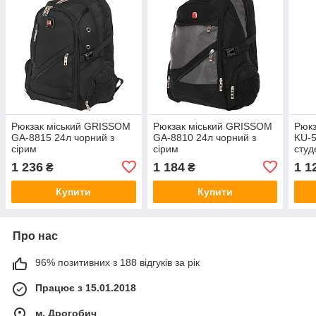
Рюкзак міський GRISSOM
Рюкзак міський GRISSOM
Рюкз
GA-8815 24л чорний з
GA-8810 24л чорний з
KU-5
сірим
сірим
студ
спор
1 236
1 184
1 1
₴
₴
Купити
Купити
Про нас
96% позитивних з 188 відгуків за рік
Працює з 15.01.2018
м. Дрогобич