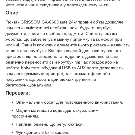
його незамінним супутником у повсякденному житті.
Опис
Рюкзак GRISSOM GA-6605 має 24-літровий об'єм дозволяє
вам легко вмістити всі необхідні речі, будь то ноутбук,
документи, книги чи особисті предмети. Спинка рюкзака
жорстка, що забезпечує надійну підтримку та комфорт при
носінні. Один із ключових елементів цього рюкзака – наявність
кишені для ноутбука. Він призначений для захисту вашого
пристрою від пошкоджень та подряпин, дозволяючи вам
безпечно переносити свій ноутбук під час поїздок або на
роботу. Крім того, вбудовані USB та AUX порти дозволяють
вам легко увімкнути пристрої, такі як смартфони або
навушники, що робить цей рюкзак зручним та
багатофункціональним.
Переваги:
Оптимальний обсяг для повсякденного використання.
Міцний матеріал з водовідштовхувальним
просоченням.
Наплічні ремені, що регулюються.
Функціональні бічні кишені.