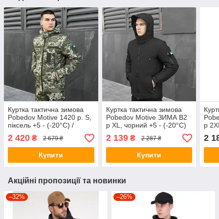
Куртка тактична зимова
Куртка тактична зимова
Курт
Pobedov Motive 1420 р. S,
Pobedov Motive ЗИМА B2
Pobe
піксель +5 - (-20°С) /
р XL, чорний +5 - (-20°С)
р 2X
бушлат зимовий
бушлат поліція зимовий
(-20
2 420
2 139
2 1
₴
₴
2 679 ₴
2 287 ₴
Купити
Купити
Акційні пропозиції та новинки
–32%
–26%