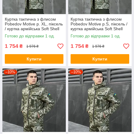
Куртка тактична з флисом
Куртка тактична з флисом
Pobedov Motive р. XL, піксель
Pobedov Motive р.S, піксель /
/ куртка армійська Soft Shell
куртка армійська Soft Shell
весна осінь
весна осінь
Готово до відправки 1 од.
Готово до відправки 1 од.
1 754
1 754
₴
₴
1 976 ₴
1 976 ₴
Купити
Купити
–10%
–10%