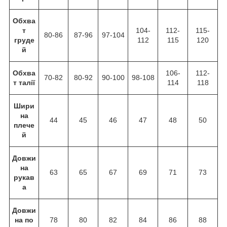
Обхва
т
104-
112-
115-
80-86
87-96
97-104
груде
112
115
120
й
Обхва
106-
112-
70-82
80-92
90-100
98-108
т талії
114
118
Шири
на
44
45
46
47
48
50
плече
й
Довжи
на
63
65
67
69
71
73
рукав
а
Довжи
на по
78
80
82
84
86
88