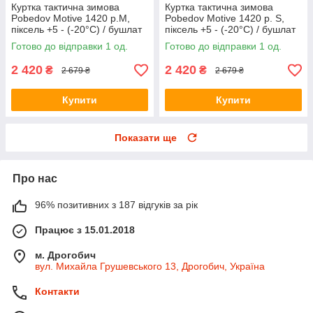
Куртка тактична зимова
Куртка тактична зимова
Pobedov Motive 1420 р.М,
Pobedov Motive 1420 р. S,
піксель +5 - (-20°С) / бушлат
піксель +5 - (-20°С) / бушлат
зимовий
зимовий
Готово до відправки 1 од.
Готово до відправки 1 од.
2 420
2 420
₴
₴
2 679 ₴
2 679 ₴
Купити
Купити
Показати ще
Про нас
96% позитивних з 187 відгуків за рік
Працює з 15.01.2018
м. Дрогобич
вул. Михайла Грушевського 13, Дрогобич, Україна
Контакти