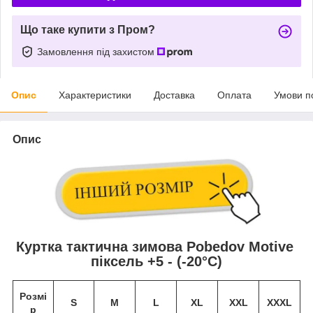
Що таке купити з Пром?
Замовлення під захистом
Опис
Характеристики
Доставка
Оплата
Умови п
Опис
Куртка тактична зимова Pobedov Motive
піксель +5 - (-20°С)
Розмі
S
M
L
XL
XXL
XXXL
р