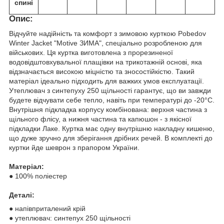
спині
Опис:
Відчуйте надійність та комфорт з зимовою курткою Pobedov
Winter Jacket "Motive ЗИМА", спеціально розробленою для
військових. Ця куртка виготовлена з прорезиненої
водовідштовхувальної плащівки на трикотажній основі, яка
відзначається високою міцністю та зносостійкістю. Такий
матеріал ідеально підходить для важких умов експлуатації.
Утеплювач з синтепуху 250 щільності гарантує, що ви завжди
будете відчувати себе тепло, навіть при температурі до -20°С.
Внутрішня підкладка корпусу комбінована: верхня частина з
щільного флісу, а нижня частина та капюшон - з якісної
підкладки Лаке. Куртка має одну внутрішню накладну кишеню,
що дуже зручно для зберігання дрібних речей. В комплекті до
куртки йде шеврон з прапором України.
Матеріал:
● 100% поліестер
Деталі:
● напівприталений крій
● утеплювач: синтепух 250 щільності