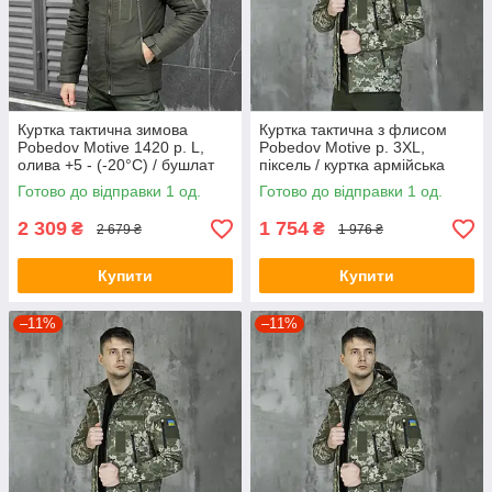
Куртка тактична зимова
Куртка тактична з флисом
Pobedov Motive 1420 р. L,
Pobedov Motive р. 3XL,
олива +5 - (-20°С) / бушлат
піксель / куртка армійська
зимовий
Soft Shell весна осінь
Готово до відправки 1 од.
Готово до відправки 1 од.
2 309
1 754
₴
₴
2 679 ₴
1 976 ₴
Купити
Купити
–11%
–11%