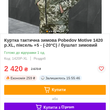
Куртка тактична зимова Pobedov Motive 1420
р.XL, піксель +5 - (-20°С) / бушлат зимовий
Готово до відправки 1 од.
Код: 1420P-XL
Роздріб
2 420
₴
2 679 ₴
Економія
259 ₴
Залишилось
15:55:45
Купити
або
Купити з