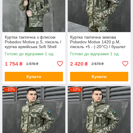
Куртка тактична з флисом
Куртка тактична зимова
Pobedov Motive р.S, піксель /
Pobedov Motive 1420 р.М,
куртка армійська Soft Shell
піксель +5 - (-20°С) / бушлат
весна осінь
зимовий
Готово до відправки 1 од.
Готово до відправки 1 од.
1 754
2 420
₴
₴
1 976 ₴
2 679 ₴
Купити
Купити
–10%
–10%