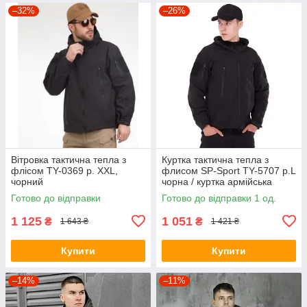
–32%
–26%
Вітровка тактична тепла з
Куртка тактична тепла з
флісом TY-0369 р. XXL,
флисом SP-Sport TY-5707 р.L
чорний
чорна / куртка армійська
Готово до відправки
Готово до відправки 1 од.
1 125
1 051
₴
₴
1 643 ₴
1 421 ₴
Купити
Купити
–14%
–11%