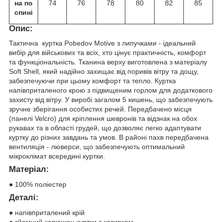
на по
74
76
78
80
82
85
спині
Опис:
Тактична куртка Pobedov Motive з липучками - ідеальний
вибір для військових та всіх, хто цінує практичність, комфорт
та функціональність. Тканина верху виготовлена з матеріалу
Soft Shell, який надійно захищає від поривів вітру та дощу,
забезпечуючи при цьому комфорт та тепло. Куртка
напівприталеного крою з підвищеним горлом для додаткового
захисту від вітру. У виробі загалом 5 кишень, що забезпечують
зручне зберігання особистих речей. Передбачено місця
(панелі Velcro) для кріплення шевронів та відзнак на обох
рукавах та в області грудей, що дозволяє легко адаптувати
куртку до різних завдань та умов. В районі пахв передбачена
вентиляція - люверси, що забезпечують оптимальний
мікроклімат всередині куртки.
Матеріал:
● 100% поліестер
Деталі:
● напівприталений крій
● зйомний капюшон куртки з козирком