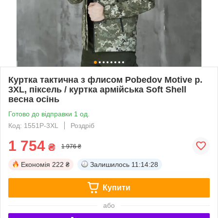
Куртка тактична з флисом Pobedov Motive р.
3XL, піксель / куртка армійська Soft Shell
весна осінь
Готово до відправки 1 од.
Код: 1551P-3XL
Роздріб
1 754
₴
1 976 ₴
Економія
222 ₴
Залишилось
11:14:27
Купити
або