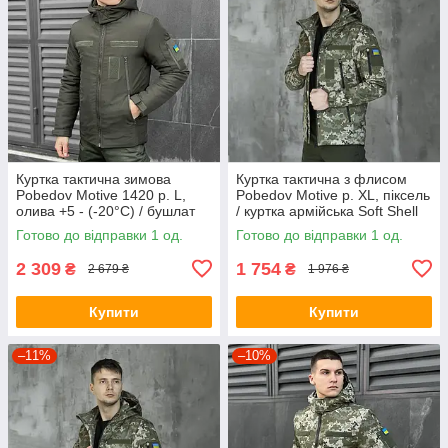
Куртка тактична зимова
Куртка тактична з флисом
Pobedov Motive 1420 р. L,
Pobedov Motive р. XL, піксель
олива +5 - (-20°С) / бушлат
/ куртка армійська Soft Shell
зимовий
весна осінь
Готово до відправки 1 од.
Готово до відправки 1 од.
2 309
1 754
₴
₴
2 679 ₴
1 976 ₴
Купити
Купити
–11%
–10%