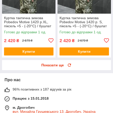
Куртка тактична зимова
Куртка тактична зимова
Pobedov Motive 1420 р.XL,
Pobedov Motive 1420 р. S,
піксель +5 - (-20°С) / бушлат
піксель +5 - (-20°С) / бушлат
зимовий
зимовий
Готово до відправки 1 од.
Готово до відправки 1 од.
2 420
2 420
₴
₴
2 679 ₴
2 679 ₴
Купити
Купити
Показати ще
Про нас
96% позитивних з 187 відгуків за рік
Працює з 15.01.2018
м. Дрогобич
вул. Михайла Грушевського 13, Дрогобич, Україна