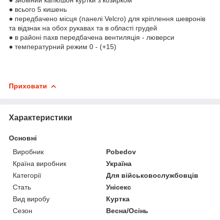
● всього 5 кишень
● передбачено місця (панелі Velcro) для кріплення шевронів
та відзнак на обох рукавах та в області грудей
● в районі пахв передбачена вентиляція - люверси
● температурний режим 0 - (+15)
Приховати
Характеристики
Основні
Виробник
Pobedov
Країна виробник
Україна
Категорії
Для військовослужбовців
Стать
Унісекс
Вид виробу
Куртка
Сезон
Весна/Осінь