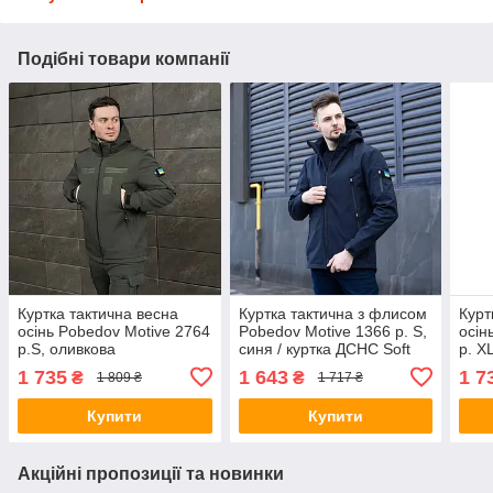
Подібні товари компанії
Куртка тактична весна
Куртка тактична з флисом
Курт
осінь Pobedov Motive 2764
Pobedov Motive 1366 р. S,
осін
р.S, оливкова
синя / куртка ДСНС Soft
р. X
Shell весна осінь
1 735
1 643
1 7
₴
₴
1 809 ₴
1 717 ₴
Купити
Купити
Акційні пропозиції та новинки