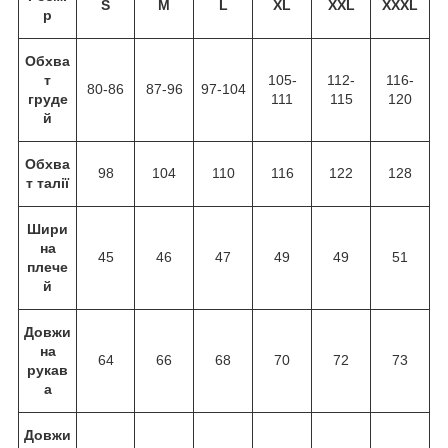
S
M
L
XL
XXL
XXXL
р
Обхва
т
105-
112-
116-
80-86
87-96
97-104
груде
111
115
120
й
Обхва
98
104
110
116
122
128
т талії
Шири
на
45
46
47
49
49
51
плече
й
Довжи
на
64
66
68
70
72
73
рукав
а
Довжи