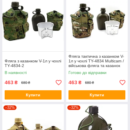
Фляга тактична з казанком V-
Фляга з казанком V-1л у чохлі
1л у чохлі TY-4834 Multicam /
TY-4834-2
військова фляга та казанок
мультикам
В наявності
Готово до відправки
463
463
₴
₴
680 ₴
680 ₴
Купити
Купити
–32%
–32%