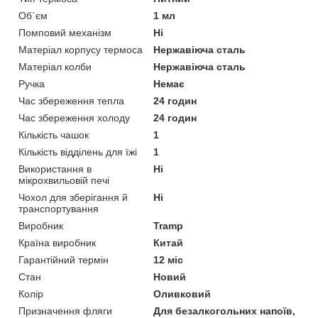
Об`єм
1 мл
Помповий механізм
Ні
Матеріал корпусу термоса
Нержавіюча сталь
Матеріал колби
Нержавіюча сталь
Ручка
Немає
Час збереження тепла
24 годин
Час збереження холоду
24 годин
Кількість чашок
1
Кількість відділень для їжі
1
Використання в
Ні
мікрохвильовій печі
Чохол для зберігання й
Ні
транспортування
Виробник
Tramp
Країна виробник
Китай
Гарантійний термін
12 міс
Стан
Новий
Колір
Оливковий
Призначення фляги
Для безалкогольних напоїв,