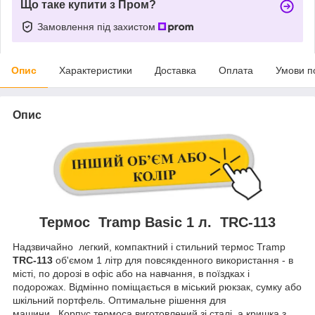
Що таке купити з Пром?
Замовлення під захистом
Опис
Характеристики
Доставка
Оплата
Умови п
Опис
Термос Tramp Basic 1 л. TRC-113
Надзвичайно легкий, компактний і стильний термос Tramp
TRC-113
об'ємом 1 літр для повсякденного використання - в
місті, по дорозі в офіс або на навчання, в поїздках і
подорожах. Відмінно поміщається в міський рюкзак, сумку або
шкільний портфель. Оптимальне рішення для
машини. Корпус термоса виготовлений зі сталі, а кришка з