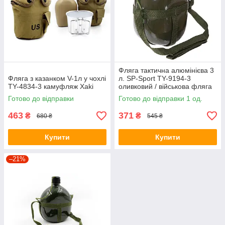
Фляга тактична алюмінієва 3
Фляга з казанком V-1л у чохлі
л. SP-Sport TY-9194-3
TY-4834-3 камуфляж Xaki
оливковий / військова фляга
армійська
Готово до відправки
Готово до відправки 1 од.
463
371
₴
₴
680 ₴
545 ₴
Купити
Купити
–21%