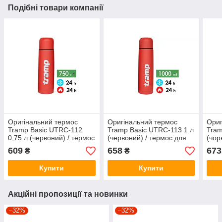
Подібні товари компанії
Оригінальний термос
Оригінальний термос
Ориг
Tramp Basic UTRC-112
Tramp Basic UTRC-113 1 л
Tram
0,75 л (червоний) / термос
(червоний) / термос для
(чор
для рідини
рідини
ріди
609
658
673
₴
₴
Купити
Купити
Акційні пропозиції та новинки
–32%
–32%