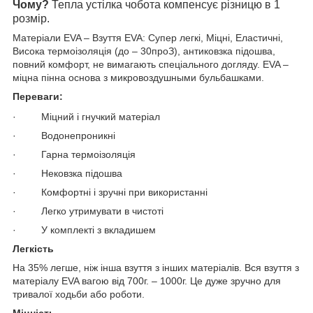
Чому?
Тепла устілка чобота компенсує різницю в 1
розмір.
Матеріали EVA – Взуття EVA: Супер легкі, Міцні, Еластичні,
Висока термоізоляція (до – 30
про
З), антиковзка підошва,
повний комфорт, не вимагають спеціального догляду. EVA –
міцна пінна основа з микровоздушными бульбашками.
Переваги:
· Міцний і гнучкий матеріал
· Водонепроникні
· Гарна термоізоляція
· Нековзка підошва
· Комфортні і зручні при використанні
· Легко утримувати в чистоті
· У комплекті з вкладишем
Легкість
На 35% легше, ніж інша взуття з інших матеріалів. Вся взуття з
матеріалу EVA вагою від 700г. – 1000г. Це дуже зручно для
тривалої ходьби або роботи.