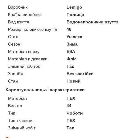
Виробник
Lemigo
Країна виробник
Польща
Вид взуття
Водонепроникне взуття
Розмір чоловічого взуття
46
Стать
Унісекс
Сезон
Зима
Матеріал верху
ЕВА
Матеріал підкладки
Фліс
Знімний чобіток
Так
Застібка
Без застібки
Стан
Новий
Користувальницькі характеристики
Матеріал
ПВХ
Висота
44
Тип
Чоботи
Тип тканини
ПВХ
Знімний чобіт
Так