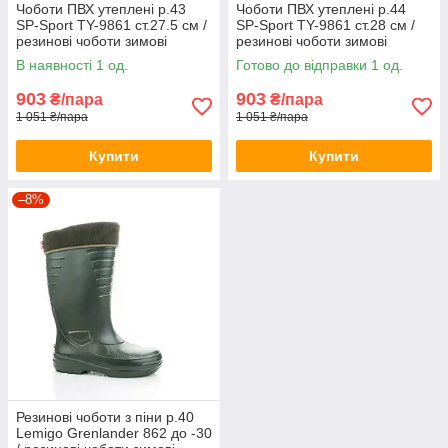
Чоботи ПВХ утеплені р.43
Чоботи ПВХ утеплені р.44
SP-Sport TY-9861 ст.27.5 см /
SP-Sport TY-9861 ст.28 см /
резинові чоботи зимові
резинові чоботи зимові
гумаки
гумаки
В наявності 1 од.
Готово до відправки 1 од.
903
903
₴/пара
₴/пара
1 051 ₴/пара
1 051 ₴/пара
Купити
Купити
–8%
Резинові чоботи з піни р.40
Lemigo Grenlander 862 до -30