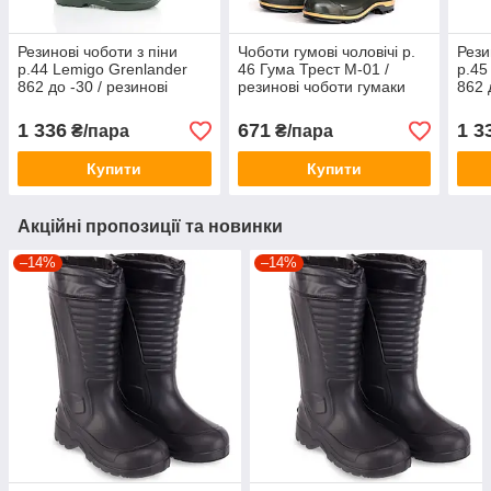
Резинові чоботи з піни
Чоботи гумові чоловічі р.
Рези
р.44 Lemigo Grenlander
46 Гума Трест М-01 /
р.45
862 до -30 / резинові
резинові чоботи гумаки
862 
чоботи зимові гумаки
оливкові
чобо
оливкові
олив
1 336
671
1 3
₴/пара
₴/пара
Купити
Купити
Акційні пропозиції та новинки
–14%
–14%