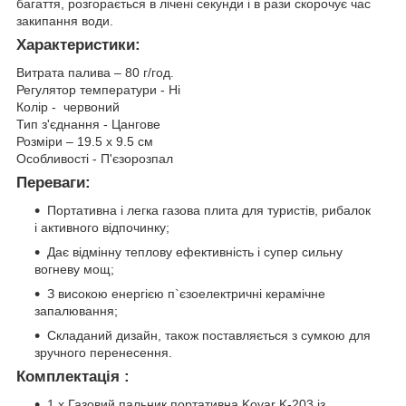
багаття, розгорається в лічені секунди і в рази скорочує час
закипання води.
Характеристики:
Витрата палива – 80 г/год.
Регулятор температури - Ні
Колір - червоний
Тип з'єднання - Цангове
Розміри – 19.5 х 9.5 см
Особливості - П'єзорозпал
Переваги:
Портативна і легка газова плита для туристів, рибалок
і активного відпочинку;
Дає відмінну теплову ефективність і супер сильну
вогневу мощ;
З високою енергією п`єзоелектричні керамічне
запалювання;
Складаний дизайн, також поставляється з сумкою для
зручного перенесення.
Комплектація
:
1 х Газовий пальник портативна Kovar K-203 із