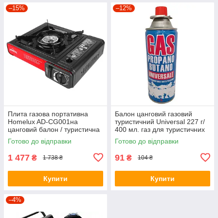
–15%
–12%
Плита газова портативна
Балон цанговий газовий
Homelux AD-CG001на
туристичний Universal 227 г/
цанговий балон / туристична
400 мл. газ для туристичних
плита газова
плит
Готово до відправки
Готово до відправки
1 477
91
₴
₴
1 738 ₴
104 ₴
Купити
Купити
–4%