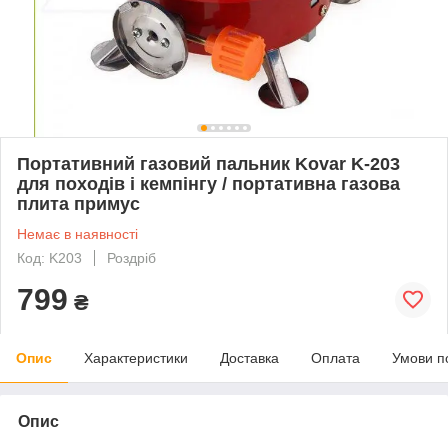
Портативний газовий пальник Kovar K-203
для походів і кемпінгу / портативна газова
плита примус
Немає в наявності
Код: K203
Роздріб
799
₴
Опис
Характеристики
Доставка
Оплата
Умови п
Опис