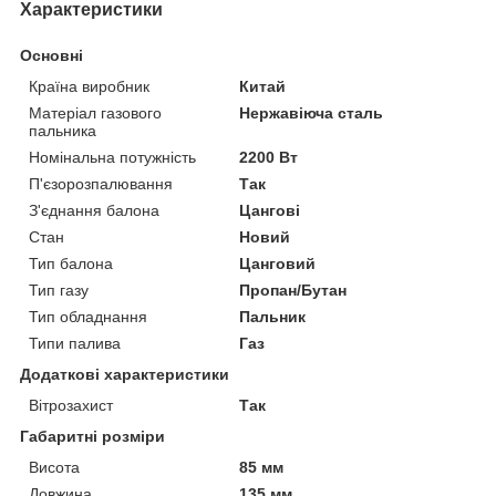
Характеристики
Основні
Країна виробник
Китай
Матеріал газового
Нержавіюча сталь
пальника
Номінальна потужність
2200 Вт
П'єзорозпалювання
Так
З'єднання балона
Цангові
Стан
Новий
Тип балона
Цанговий
Тип газу
Пропан/Бутан
Тип обладнання
Пальник
Типи палива
Газ
Додаткові характеристики
Вітрозахист
Так
Габаритні розміри
Висота
85 мм
Довжина
135 мм