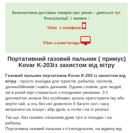
Безкоштовна доставка товарів про умові – дивіться
тут.
Консультації і знижки :
Viber з телефона
Viber з комп’ютера
Портативний газовий пальник ( примус)
Kovar K-203із захистом від вітру
Газовий пальник портативна Kovar K-203 із захистом від
вітру
- просто знахідка для туристів, рибалок, геологів,
далекобійників і навіть дачників. Одним словом, для людей,
які в різній мірі стикаються з похідними умовами. З її
допомогою можна без особливих зусиль приготувати їжу або
зігріти чай, а ось без неї довелося б багато сил і часу
витрачати на пошук і збір дров, а потім і на їх розпал.
Так що, без газових пальників дуже туго в походах і на
рибалці.
Портативна газовий пальник з п'єзопідпалом, на відміну від