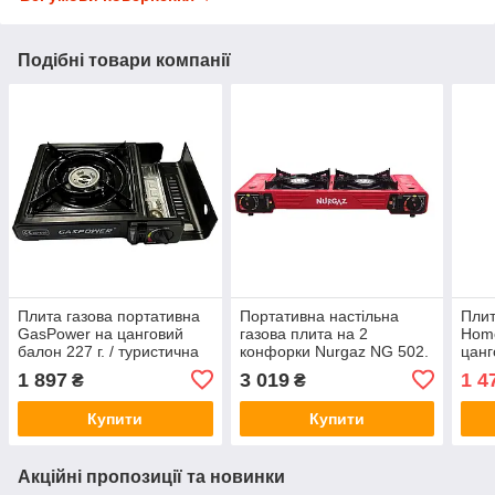
Подібні товари компанії
Плита газова портативна
Портативна настільна
Плит
GasPower на цанговий
газова плита на 2
Hom
балон 227 г. / туристична
конфорки Nurgaz NG 502.
цанг
плита газова
/ туристична плита газова
тури
1 897
3 019
1 4
₴
₴
Купити
Купити
Акційні пропозиції та новинки