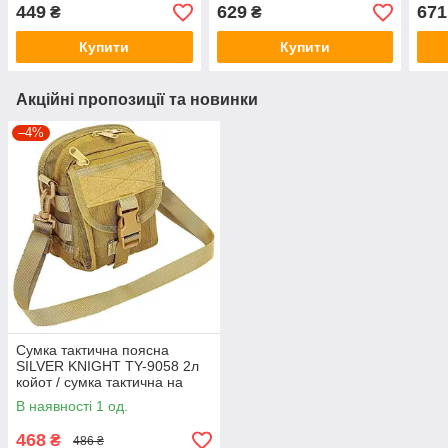
оливковий )
сумка з кобурою
олив
449
629
671
₴
₴
Купити
Купити
Акційні пропозиції та новинки
–4%
Сумка тактична поясна
SILVER KNIGHT TY-9058 2л
койот / сумка тактична на
плече
В наявності 1 од.
468
₴
486 ₴