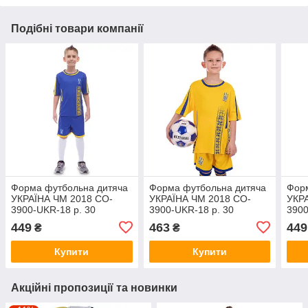
Подібні товари компанії
Форма футбольна дитяча
Форма футбольна дитяча
Фор
УКРАЇНА ЧМ 2018 CO-
УКРАЇНА ЧМ 2018 CO-
УКР
3900-UKR-18 р. 30
3900-UKR-18 р. 30
3900
449
463
449
₴
₴
Купити
Купити
Акційні пропозиції та новинки