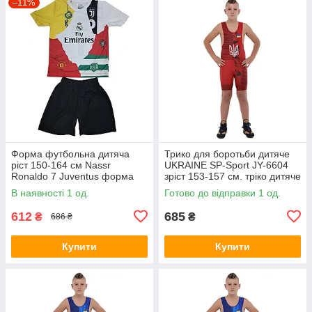
–11%
Форма футбольна дитяча
Трико для боротьби дитяче
ріст 150-164 см Nassr
UKRAINE SP-Sport JY-6604
Ronaldo 7 Juventus форма
зріст 153-157 см. тріко дитяче
Роналдо 7 Ювентус
червоне
В наявності 1 од.
Готово до відправки 1 од.
612
685
₴
₴
686 ₴
Купити
Купити