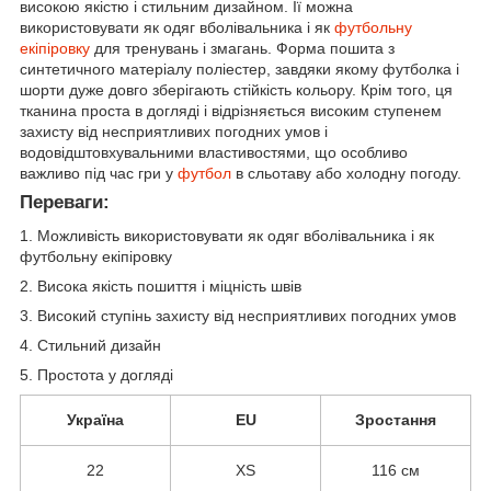
високою якістю і стильним дизайном. Її можна
використовувати як одяг вболівальника і як
футбольну
екіпіровку
для тренувань і змагань. Форма пошита з
синтетичного матеріалу поліестер, завдяки якому футболка і
шорти дуже довго зберігають стійкість кольору. Крім того, ця
тканина проста в догляді і відрізняється високим ступенем
захисту від несприятливих погодних умов і
водовідштовхувальними властивостями, що особливо
важливо під час гри у
футбол
в сльотаву або холодну погоду.
Переваги:
1. Можливість використовувати як одяг вболівальника і як
футбольну екіпіровку
2. Висока якість пошиття і міцність швів
3. Високий ступінь захисту від несприятливих погодних умов
4. Стильний дизайн
5. Простота у догляді
Україна
EU
Зростання
22
XS
116 см