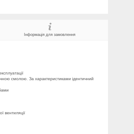
Інформація для замовлення
експлуатації
ичною смолою. За характеристиками ідентичний
обами
ої вентиляції