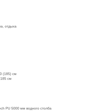
ма, отдыха
0 (185) см
 185 см
ech PU 5000 мм водного столба