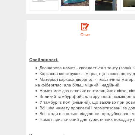
Опис
Особливості:
Двошарова намет - складається з тенту (зовнішн
Каркасна конструкція - міцна, що в свою чергу д
Матеріал каркаса дюрапол - пластичний матері
на фіберглас, але більш міцний і надійний
Намет має два великих вентиляційних вікна, ві
Великий тамбур-фойє для зручності розміщенн
У тамбурі є пол (знімний), що важливо при роз
Всі шви намету проклеєні і герметизовані за 
Всі входи в спальне відділення продубльовані мос
Намет призначений для туристичних походів у вес