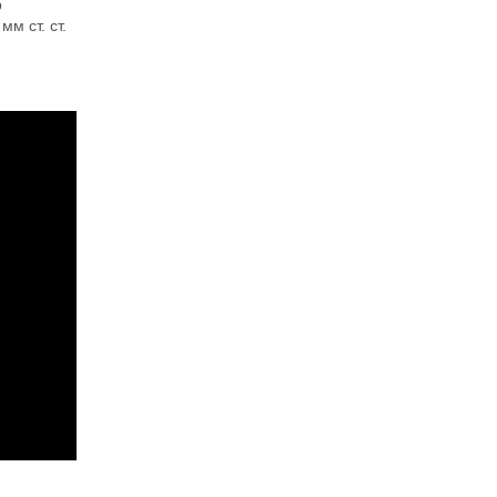
р
м ст. ст.