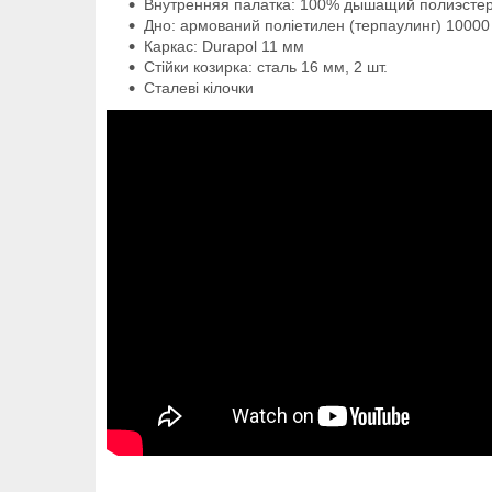
Внутренняя палатка: 100% дышащий полиэсте
Дно: армований поліетилен (терпаулинг) 10000 м
Каркас: Durapol 11 мм
Стійки козирка: сталь 16 мм, 2 шт.
Сталеві кілочки