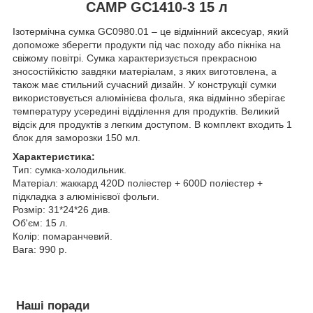
CAMP GC1410-3 15 л
Ізотермічна сумка GC0980.01 – це відмінний аксесуар, який
допоможе зберегти продукти під час походу або пікніка на
свіжому повітрі. Сумка характеризується прекрасною
зносостійкістю завдяки матеріалам, з яких виготовлена, а
також має стильний сучасний дизайн. У конструкції сумки
використовується алюмінієва фольга, яка відмінно зберігає
температуру усередині відділення для продуктів. Великий
відсік для продуктів з легким доступом. В комплект входить 1
блок для заморозки 150 мл.
Характеристика:
Тип: сумка-холодильник.
Матеріал: жаккард 420D поліестер + 600D поліестер +
підкладка з алюмінієвої фольги.
Розмір: 31*24*26 див.
Об'єм: 15 л.
Колір: помаранчевий.
Вага: 990 р.
Наші поради