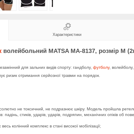
Характеристики
к
волейбольний MATSA MA-8137, розмір M (2
езамінний для зальних видів спорту: гандболу,
футболу
, волейболу,
ижує ризик отримання серйозної травми на порядок.
абсолютно не токсичний, не подразнює шкіру. Модель пройшла ретел
: падінь, стиків, ударів, ударів, подряпин, механічних опіків об пов
 весь колінний комплекс в стані високої мобілізації;