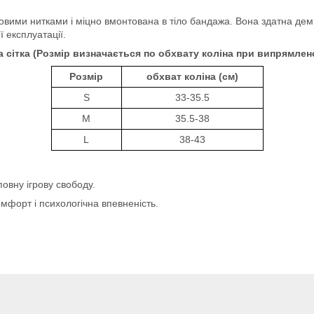
вими нитками і міцно вмонтована в тіло бандажа. Вона здатна дем
ї експлуатації.
а сітка (Розмір визначається по обхвату коліна при випрямлено
Розмір
обхват коліна (см)
S
33-35.5
M
35.5-38
L
38-43
овну ігрову свободу.
мфорт і психологічна впевненість.