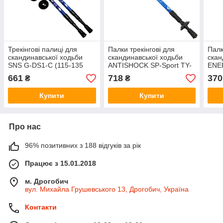
Трекінгові палиці для
Палки трекінгові для
Палк
скандинавської ходьби
скандинавської ходьби
скан
SNS G-DS1-С (115-135
ANTISHOCK SP-Sport TY-
ENER
см.) пара
7164 2 шт. 65-135 см синя
135с
661
718
370
₴
₴
Купити
Купити
Про нас
96% позитивних з 188 відгуків за рік
Працює з 15.01.2018
м. Дрогобич
вул. Михайла Грушевського 13, Дрогобич, Україна
Контакти