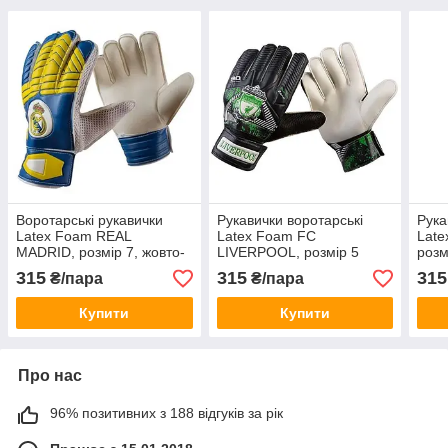
Воротарські рукавички
Рукавички воротарські
Рука
Latex Foam REAL
Latex Foam FC
Lat
MADRID, розмір 7, жовто-
LIVERPOOL, розмір 5
розм
сині, RM7
GG-
315
315
315
₴/пара
₴/пара
Купити
Купити
Про нас
96% позитивних з 188 відгуків за рік