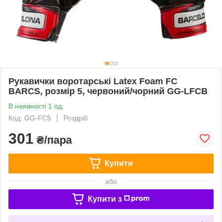
Рукавички воротарські Latex Foam FC
BARCS, розмір 5, червоний/чорний GG-LFCB
В наявності 1 од.
Код: GG-FC5
Роздріб
301
₴/пара
Купити
або
Купити з