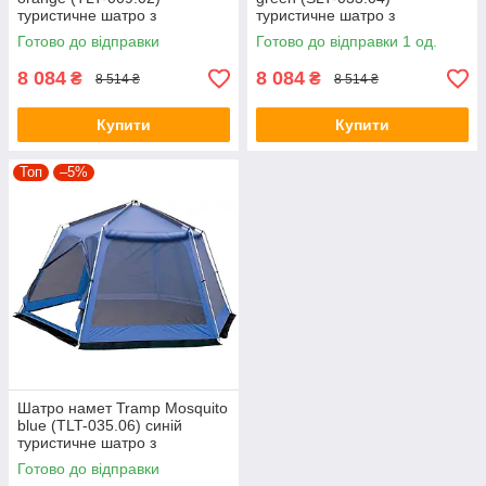
туристичне шатро з
туристичне шатро з
москітною сіткою та тентом
москітною сіткою та тентом
Готово до відправки
Готово до відправки 1 од.
8 084
8 084
₴
₴
8 514 ₴
8 514 ₴
Купити
Купити
Топ
–5%
Шатро намет Tramp Mosquito
blue (TLT-035.06) синій
туристичне шатро з
москітною сіткою та тентом
Готово до відправки