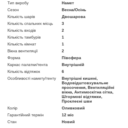
Тип виробу
Намет
Сезон
Весна/Осінь
Кількість шарів
Двошарова
Кількість спальних місць
3
Кількість входів
2
Кількість тамбурів
1
Кількість кімнат
1
Вікна вентиляції
2
Форма
Півсфера
Каркас палатки/тента
Внутрішній
Кількість відтяжок
6
Особливості намету/тенту
Внутрішні кишені,
Водовідштовхувальне
просочення, Вентиляційні
вікна, Антимоскітна сітка,
Штормові відтяжки,
Проклеєні шви
Колір
Оливковий
Гарантійний термін
12 міс
Стан
Новий