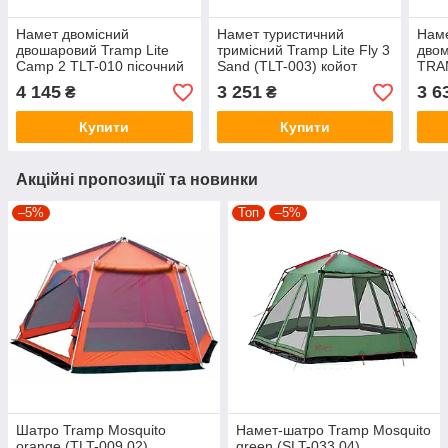
Намет двомісний
Намет туристичний
Наме
двошаровий Tramp Lite
тримісний Tramp Lite Fly 3
двом
Camp 2 TLT-010 пісочний
Sand (TLT-003) койот
TRA
005.
4 145
3 251
3 6
₴
₴
Купити
Купити
Акційні пропозиції та новинки
–5%
Топ
–5%
Шатро Tramp Mosquito
Намет-шатро Tramp Mosquito
orange (TLT-009.02)
green (SLT-033.04)